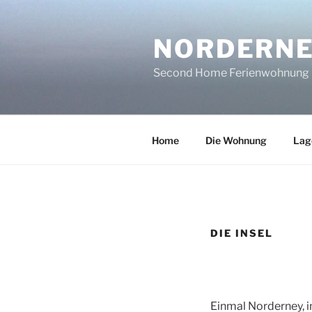
Zum
Inhalt
NORDERNE
springen
Second Home Ferienwohnung
Home
Die Wohnung
Lag
DIE INSEL
Einmal Norderney,