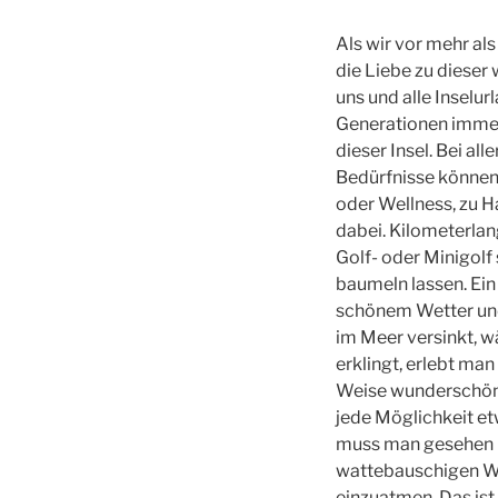
Als wir vor mehr al
die Liebe zu dieser 
uns und alle Inselurl
Generationen immer 
dieser Insel. Bei al
Bedürfnisse können
oder Wellness, zu 
dabei. Kilometerla
Golf- oder Minigolf
baumeln lassen. Ein
schönem Wetter und
im Meer versinkt, w
erklingt, erlebt man
Weise wunderschön.
jede Möglichkeit e
muss man gesehen ha
wattebauschigen Wo
einzuatmen. Das ist