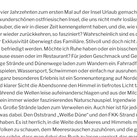
s vier Jahrzehnten zum ersten Mal auf der Insel Urlaub gemach
wunderschönen ostfriesischen Insel, die uns nicht mehr losläss
auber, die wir in dieser Zeit kennengelernt haben, und die, wie 
wieder zurückkehren, so fasziniert? Wahrscheinlich sind es d
ler Exklusivität überwiegt das Familiäre. Stilvoll und doch nich
 befriedigt werden. Möchte ich Ruhe haben oder ein bisschen
Hause essen oder im Restaurant? Für jeden Geschmack und Gel
nge Strände und Dünenwege laden zum Wandern ein. Fahrradfah
 spielen, Wassersport, Schwimmen oder einfach nur ausruhen 
 ganz besonderes Erlebnis ist ein Sonnenuntergang auf Nord
 klarer Sicht die Abendsonne den Himmel in tiefrotes Licht 
ährend die Wellen leise aufeinanderschlagen und aus der Milc
 ein immer wieder faszinierendes Naturschauspiel. Irgendwie is
 Große Strände laden zum Verweilen ein. Auch hier ist für 
twas dabei. Den Oststrand „Weiße Düne“ und den FKK-Strand 
ben. Es ist herrlich, in die Weite des Meeres und Himmels m
lken zu schauen, dem Meeresrauschen zuzuhören, und die g
 so schön, dass man dabei das Buch zu lesen vergisst, das m