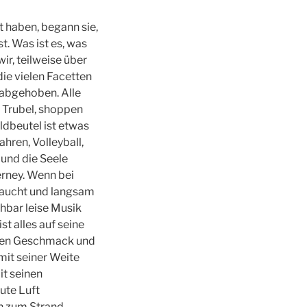
t haben, begann sie,
t. Was ist es, was
wir, teilweise über
ie vielen Facetten
t abgehoben. Alle
 Trubel, shoppen
dbeutel ist etwas
ren, Volleyball,
und die Seele
erney. Wenn bei
taucht und langsam
hbar leise Musik
t alles auf seine
jeden Geschmack und
mit seiner Weite
it seinen
ute Luft
an zum Strand