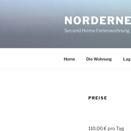
Zum
Inhalt
NORDERNE
springen
Second Home Ferienwohnung
Home
Die Wohnung
Lag
PREISE
110,00 € pro Tag